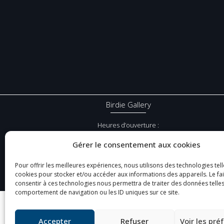
Birdie Gallery
Heures d’ouverture :
Du Mercredi au dimanche :
Gérer le consentement aux cookies
10:30 – 13:00, 15:00 – 19:30
Pour offrir les meilleures expériences, nous utilisons des technologies tell
Lundi et Mardi : Fermé en dehors des
cookies pour stocker et/ou accéder aux informations des appareils. Le fai
vacances scolaires.
consentir à ces technologies nous permettra de traiter des données telles
comportement de navigation ou les ID uniques sur ce site.
Accepter
Refuser
Voir les pré