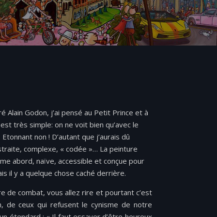
ré Alain Godon, j’ai pensé au Petit Prince et à
st très sim­ple: on ne voit bien qu’avec le
. Eton­nant non ! D’autant que j’aurais dû
raite, com­plexe, « codée »… La pein­ture
ime abord, naïve, acces­si­ble et conçue pour
ais il y a quelque chose caché derrière.
re de com­bat, vous allez rire et pour­tant c’est
, de ceux qui refusent le cynisme de notre
 éten­dard : « Il faut essayer d’être heureux