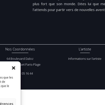
plus fort que son monde. Dites lui que m
l’attends pour par­tir vers de nou­velles aven­
Nos Coordonnées
L’artiste
64 Boulevard Daloz
Informations sur l’artiste
62520 Le Touquet Paris-Plage
Tel :
03 21 05 16 44
es que les
t de
 que le
férences