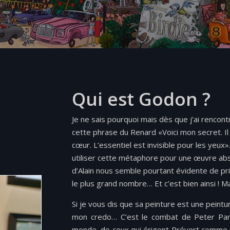
Qui est Godon ?
Je ne sais pourquoi mais dès que j’ai ren­con­t
cette phrase du Renard «Voici mon secret. Il e
cœur. L’essentiel est invis­i­ble pour les yeux»
utiliser cette métaphore pour une œuvre abst
d’Alain nous sem­ble pour­tant évi­dente de pr
le plus grand nom­bre… Et c’est bien ainsi ! M
Si je vous dis que sa pein­ture est une pein­tu
mon credo… C’est le com­bat de Peter Pan
monde, de ceux qui éri­gent Prévert comme un