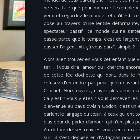
ne serait-​ce que pour mon­trer l’exemple ».
yeux et regardez le monde tel qu’il est, ce
pose au tra­vers d’une lentille défor­mante
spec­ta­teur pas­sif ; ce monde qui ne s’in
passe parce que le temps, c’est de l’argent
passer l’argent. Ah, çà vous paraît sim­ple ?
Alors allez trou­ver en vous cet enfant que v
ter… Il vous dira l’amour qu’il cherche encore,
de cette fée clo­chette qui dort, dans le 
refusez d’entendre par peur qu’en ouvrant le
Cro­chet. Alors ouvrez, n’ayez plus peur, é
Ca y est ? Vous y êtes ? Vous percevez les c
bien­v­enue au pays d’Alain Godon, c’est un en
par­lent le lan­gage du cœur, à ceux qui ont t
plus peur de par­ler d’amour, qui n’ont plus p
Au détour de ses œuvres vous ren­con­tr­ere
sûr : il s’est déguisé en d’Artagnan pour m