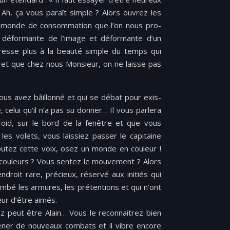
 Ah, ça vous paraît sim­ple ? Alors ouvrez les
 monde de con­som­ma­tion que l’on nous pro­
, défor­mante de l’image et défor­mante d’un
téresse plus à la beauté sim­ple du temps qui
 et que chez nous Mon­sieur, on ne laisse pas
ous avez bâil­lonné et qui se débat pour exis­
 celui qu’il n’a pas su don­ner… Il vous par­lera
froid, sur le bord de la fenêtre et que vous
s volets, vous laissiez passer le cap­i­taine
coutez cette voix, osez un monde en couleur !
ouleurs ? Vous sen­tez le mou­ve­ment ? Alors
droit rare, pré­cieux, réservé aux ini­tiés qui
ombé les armures, les pré­ten­tions et qui n’ont
eur d’être aimés.
z peut être Alain… Vous le recon­naitrez bien
ener de nou­veaux com­bats et il vibre encore