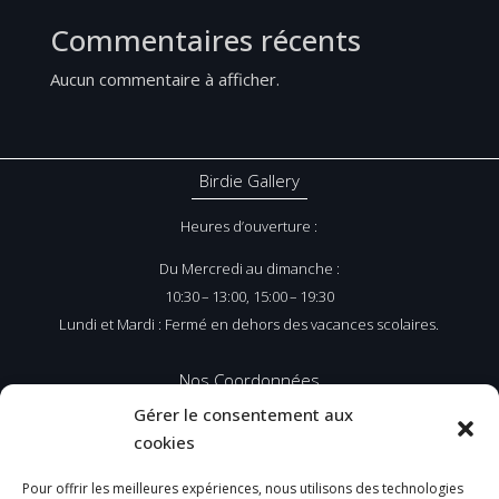
Commentaires récents
Aucun commentaire à afficher.
Birdie Gallery
Heures d’ouverture :
Du Mercredi au dimanche :
10:30 – 13:00, 15:00 – 19:30
Lundi et Mardi : Fermé en dehors des vacances scolaires.
Nos Coordonnées
Gérer le consentement aux
64 Boulevard Daloz
cookies
62520 Le Touquet Paris-Plage
Pour offrir les meilleures expériences, nous utilisons des technologies
Tel :
03 21 05 16 44