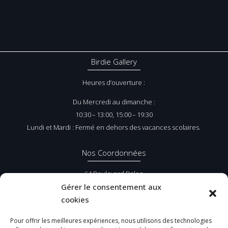
Birdie Gallery
Heures d’ouverture :
Du Mercredi au dimanche :
10:30 – 13:00, 15:00 – 19:30
Lundi et Mardi : Fermé en dehors des vacances scolaires.
Nos Coordonnées
64 Boulevard Daloz
62520 Le Touquet Paris-Plage
Gérer le consentement aux
cookies
Tel :
03 21 05 16 44
Pour offrir les meilleures expériences, nous utilisons des technologies